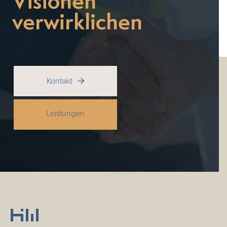
Visionen
verwirklichen
Kontakt

Leistungen